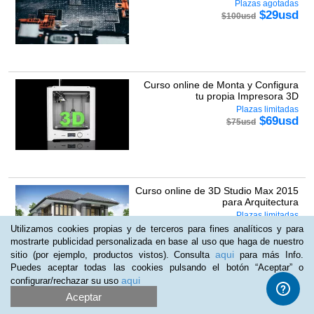
Plazas agotadas
$
29
usd
$
100
usd
Curso online de Monta y Configura
tu propia Impresora 3D
Plazas limitadas
$
69
usd
$
75
usd
Curso online de 3D Studio Max 2015
para Arquitectura
Plazas limitadas
$
39
usd
$
100
usd
Utilizamos cookies propias y de terceros para fines analíticos y para
mostrarte publicidad personalizada en base al uso que haga de nuestro
aqui
sitio (por ejemplo, productos vistos). Consulta
para más Info.
Puedes aceptar todas las cookies pulsando el botón “Aceptar” o
aqui
configurar/rechazar su uso
Aceptar
Curso online de Responsive
Plazas limitadas