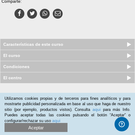
Comparte:
Características de este curso
El curso
Condiciones
El centro
Nuestros clientes opinan:
Utilizamos cookies propias y de terceros para fines analíticos y para
mostrarte publicidad personalizada en base al uso que haga de nuestro
Rafael Pinilla
(18-09-2013)
aqui
sitio (por ejemplo, productos vistos). Consulta
para más Info.
Muy bueno para usuarios de diseño gráfico que, como en mi
Puedes aceptar todas las cookies pulsando el botón “Aceptar” o
caso, necesitábamos ponernos al día en las novedades de los
aqui
configurar/rechazar su uso
programas para aplicar a nuestros trabajos de diseño y
Aceptar
maquetación.