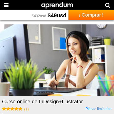
$
49
usd
¡ Comprar !
$
402
usd
Curso online de InDesign+Illustrator
Plazas limitadas
(
1
)