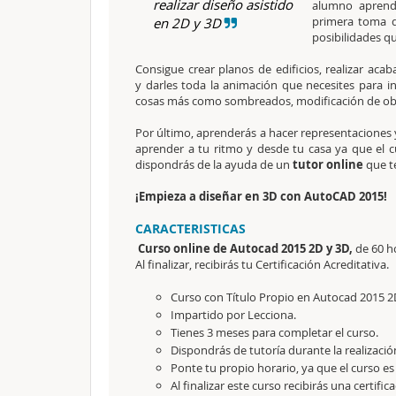
realizar diseño asistido
alumno aprend
primera toma 
en 2D y 3D
posibilidades qu
Consigue crear planos de edificios, realizar aca
y darles toda la animación que necesites para i
cosas más como sombreados, modificación de objet
Por último, aprenderás a hacer representaciones 
aprender a tu ritmo y desde tu casa ya que el 
dispondrás de la ayuda de un
tutor online
que te
¡Empieza a diseñar en 3D con AutoCAD 2015!
CARACTERISTICAS
Curso online de Autocad 2015 2D y 3D,
de 60 h
Al finalizar, recibirás tu Certificación Acreditativa.
Curso con Título Propio en Autocad 2015 2
Impartido por Lecciona.
Tienes 3 meses para completar el curso.
Dispondrás de tutoría durante la realizació
Ponte tu propio horario, ya que el curso es
Al finalizar este curso recibirás una certific