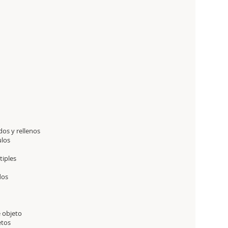
os y rellenos
ulos
tiples
dos
 objeto
etos