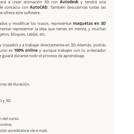
erá a crear animación 3D con
Autodesk
y tendrá una
de contacto con
AutoCAD
. También descubrirás todas las
e ofrece este software.
bados y modificar los trazos, representar
maquetas en 3D
ntentar representar la idea que tienes en mente, y muchas
os, bloques, tablas, etc.
y trazados y a trabajar directamente en 3D. Además, podrás
curso es
100% online
y aunque trabajes con tu ordenador
 guiará durante todo el proceso de aprendizaje.
oras de duración.
D y 3D.
n del curso.
 online.
ación acreditativa vía e-mail.