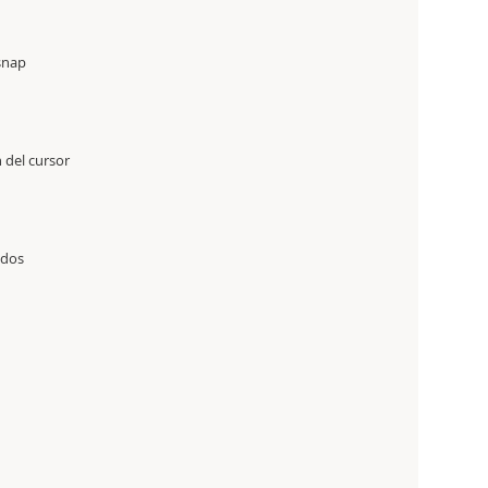
snap
 del cursor
idos