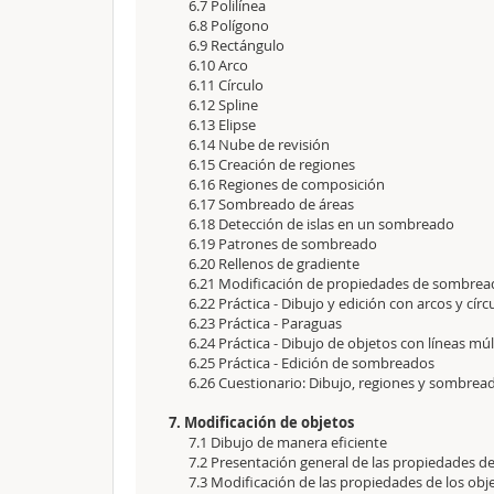
6.7 Polilínea
6.8 Polígono
6.9 Rectángulo
6.10 Arco
6.11 Círculo
6.12 Spline
6.13 Elipse
6.14 Nube de revisión
6.15 Creación de regiones
6.16 Regiones de composición
6.17 Sombreado de áreas
6.18 Detección de islas en un sombreado
6.19 Patrones de sombreado
6.20 Rellenos de gradiente
6.21 Modificación de propiedades de sombread
6.22 Práctica - Dibujo y edición con arcos y círc
6.23 Práctica - Paraguas
6.24 Práctica - Dibujo de objetos con líneas múl
6.25 Práctica - Edición de sombreados
6.26 Cuestionario: Dibujo, regiones y sombrea
7. Modificación de objetos
7.1 Dibujo de manera eficiente
7.2 Presentación general de las propiedades de
7.3 Modificación de las propiedades de los obj