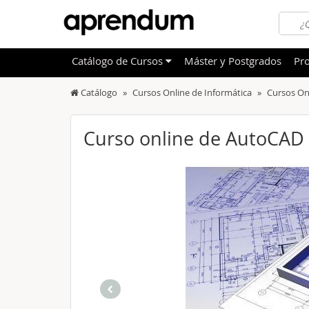
Catálogo
de
Cursos
Máster y Postgrados
Pro
Catálogo
Cursos Online de Informática
Cursos On
TODOS
Sanidad
OFERTAS DESTACADAS
Informá
Curso online de AutoCAD
CURSOS MÁS VALORADOS
Idioma
NOVEDADES DE NUESTRO CATÁLOGO
Admini
Deporte
Educac
Otras T