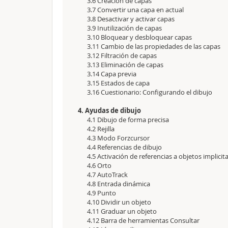
3.6 Creación de capas
3.7 Convertir una capa en actual
3.8 Desactivar y activar capas
3.9 Inutilización de capas
3.10 Bloquear y desbloquear capas
3.11 Cambio de las propiedades de las capas
3.12 Filtración de capas
3.13 Eliminación de capas
3.14 Capa previa
3.15 Estados de capa
3.16 Cuestionario: Configurando el dibujo
4. Ayudas de dibujo
4.1 Dibujo de forma precisa
4.2 Rejilla
4.3 Modo Forzcursor
4.4 Referencias de dibujo
4.5 Activación de referencias a objetos implicit
4.6 Orto
4.7 AutoTrack
4.8 Entrada dinámica
4.9 Punto
4.10 Dividir un objeto
4.11 Graduar un objeto
4.12 Barra de herramientas Consultar