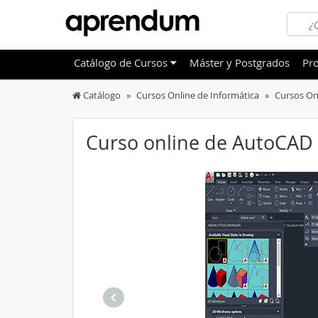
Catálogo
de
Cursos
Máster y Postgrados
Pro
Catálogo
Cursos Online de Informática
Cursos On
TODOS
Sanidad
OFERTAS DESTACADAS
Informá
Curso online de AutoCAD
CURSOS MÁS VALORADOS
Idioma
NOVEDADES DE NUESTRO CATÁLOGO
Admini
Deporte
Educac
Otras T