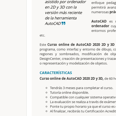
asistido por ordenador
enfoque pedag
en 2D y 3D con la
permitirá avanz
numerosas
prá
versión más reciente
de la herramienta
AutoCAD
es 
AutoCAD
ordenador
cuy
entornos profes
etc.
Este
Curso online de AutoCAD 2020 2D y 3D
programa, como interfaz y entorno de dibujo, c
regiones y sombreados, modificación de objet
DesignCenter, creación de presentaciones y traza
o representación y modelización de objetos.
CARACTERÍSTICAS
Curso online de AutoCAD 2020 2D y 3D,
de 60 h
Tendrás 3 meses para completar el curso.
Tutoría online disponible.
Compatible con cualquier sistema operativo
La evaluación se realiza a través de exámen
Ponte tu propio horario ya que el curso es 
Al finalizar, recibirás tu Certificación Acredi