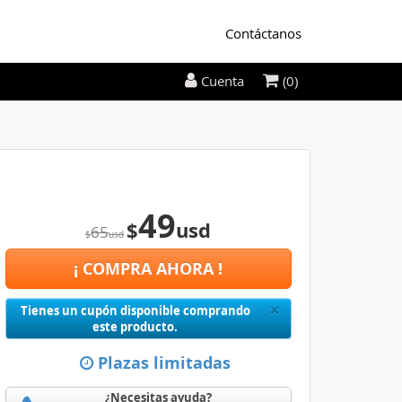
Contáctanos
(0)
Cuenta
49
$
usd
65
$
usd
¡ COMPRA AHORA !
Close
×
Tienes un cupón disponible comprando
este producto.
Plazas limitadas
¿Necesitas ayuda?