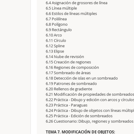
6.4 Asignación de grosores de línea
6.5 Línea múltiple
6.6 Estilos de líneas múltiples
6.7 Polilínea
6.8 Polígono
6.9 Rectángulo
6.10 Arco
6.11 Círculo
6.12 Spline
6.13 Elipse
6.14 Nube de revisión
6.15 Creación de regiones
6.16 Regiones de composición
6.17 Sombreado de áreas
6.18 Detección de islas en un sombreado
6.19 Patrones de sombreado
6.20 Rellenos de gradiente
6.21 Modificación de propiedades de sombreados 
6.22 Práctica - Dibujo y edición con arcos y círculo
6.23 Práctica - Paraguas
6.24 Práctica - Dibujo de objetos con líneas múltip
6.25 Práctica - Edición de sombreados
6.26 Cuestionario: Dibujo, regiones y sombreados
TEMA 7. MODIFICACIÓN DE OBJETOS: