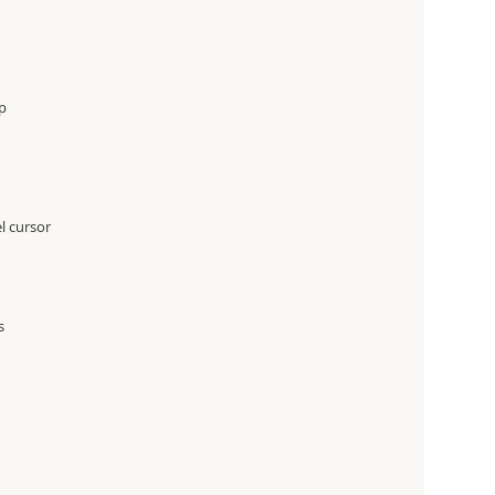
ap
l cursor
s