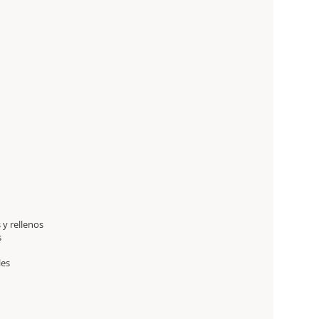
y rellenos
s
les