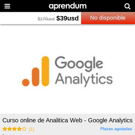
$
39
usd
No disponible
$
170
usd
Curso online de Analitica Web - Google Analytics
Plazas agotadas
(
1
)