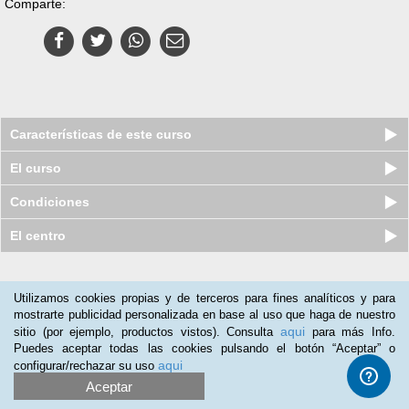
Comparte:
Características de este curso
El curso
Condiciones
El centro
Nuestros clientes opinan:
Utilizamos cookies propias y de terceros para fines analíticos y para
mostrarte publicidad personalizada en base al uso que haga de nuestro
Jordi Amela
(23-10-2016)
aqui
sitio (por ejemplo, productos vistos). Consulta
para más Info.
El entorno de aprendizaje es correcto.
Puedes aceptar todas las cookies pulsando el botón “Aceptar” o
aqui
configurar/rechazar su uso
Aceptar
Curso online de Implantación de la