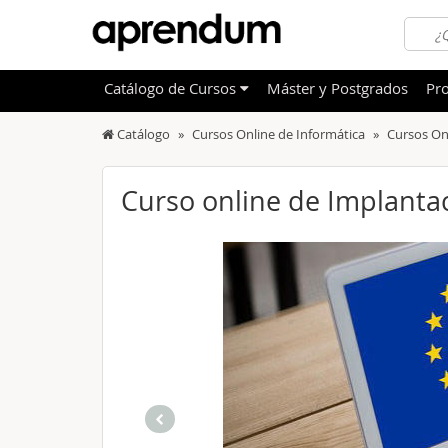
Catálogo
de
Cursos
Máster y Postgrados
Pro
Catálogo
Cursos Online de Informática
Cursos On
TODOS
Sanidad
OFERTAS DESTACADAS
Informá
Curso online de Implanta
CURSOS MÁS VALORADOS
Idioma
NOVEDADES DE NUESTRO CATÁLOGO
Admini
Deporte
Educac
Otras T