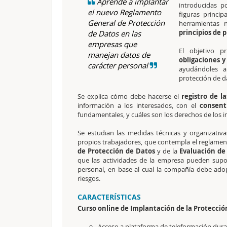
Aprende a implantar
introducidas p
el nuevo Reglamento
figuras princip
General de Protección
herramientas 
principios de 
de Datos en las
empresas que
El objetivo p
manejan datos de
obligaciones y
carácter personal
ayudándoles a
protección de 
Se explica cómo debe hacerse el
registro de l
información a los interesados, con el
consent
fundamentales, y cuáles son los derechos de los 
Se estudian las medidas técnicas y organizativa
propios trabajadores, que contempla el reglament
de Protección de Datos
y de la
Evaluación de
que las actividades de la empresa pueden supo
personal, en base al cual la compañía debe adop
riesgos.
CARACTERÍSTICAS
Curso online de Implantación de la Protecció
Acceso a plataforma de teleformación durant