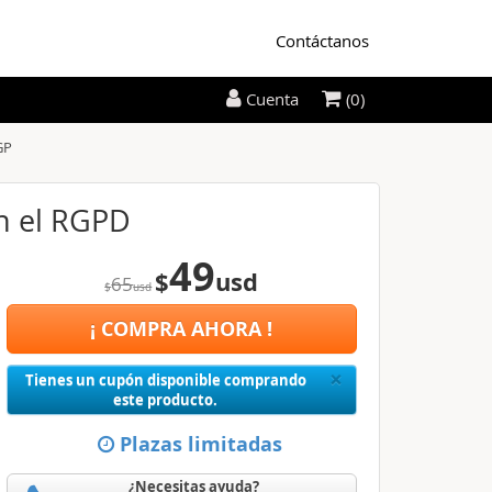
Contáctanos
(0)
Cuenta
GP
ún el RGPD
49
$
usd
65
$
usd
¡ COMPRA AHORA !
Close
×
Tienes un cupón disponible comprando
este producto.
Plazas limitadas
¿Necesitas ayuda?