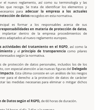
or el nuevo reglamento, así como su terminología y las
ales que recoge. Se trata de identificar los elementos y
necesarios para
adecuar la empresa a los actuales
protección de datos
recogidos en esta normativa.
rincipal es formar a los responsables acerca de sus
 responsabilidades en materia de protección de datos
,
 implantar dentro de la empresa procedimientos de
datos adaptados al nuevo reglamento europeo.
as actividades del tratamiento en el RGPD
, así como la
imiento
y el
principio de transparencia
como pilares
interesados según la normativa.
s de protección de datos personales, incluidos los de los
o, con especial atención a las nuevas figuras del
Delegado
 Impacto
. Esta última consiste en un análisis de los riesgos
ner para el derecho a la protección de datos de carácter
tar las medidas necesarias para eliminar o mitigar dichos
n de Datos según el RGPD,
de 60 horas de duración.
e 24 horas al día, 7 días a la semana.