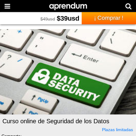
$
39
usd
¡ Comprar !
$
49
usd
Curso online de Seguridad de los Datos
Plazas limitadas
Comparte: