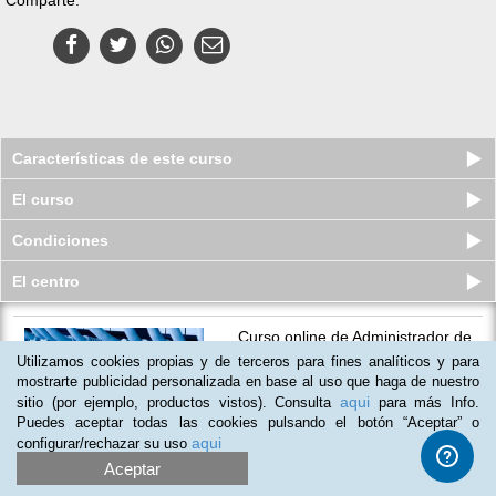
Características de este curso
El curso
Condiciones
El centro
Curso online de Administrador de
Redes Windows Server 2008
Utilizamos cookies propias y de terceros para fines analíticos y para
Plazas agotadas
mostrarte publicidad personalizada en base al uso que haga de nuestro
$
75
usd
$
503
usd
aqui
sitio (por ejemplo, productos vistos). Consulta
para más Info.
Puedes aceptar todas las cookies pulsando el botón “Aceptar” o
aqui
configurar/rechazar su uso
Aceptar