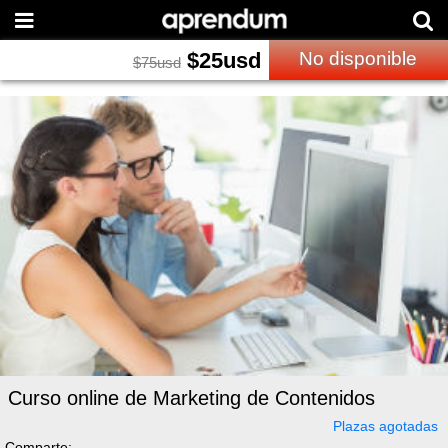
$
25
usd
No disponible
$
75
usd
Curso online de Marketing de Contenidos
Plazas agotadas
Comparte: