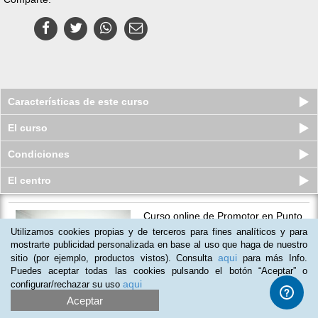
Características de este curso
El curso
Condiciones
El centro
Curso online de Promotor en Punto
de Ventas
Utilizamos cookies propias y de terceros para fines analíticos y para
Plazas agotadas
mostrarte publicidad personalizada en base al uso que haga de nuestro
$
35
usd
$
90
usd
aqui
sitio (por ejemplo, productos vistos). Consulta
para más Info.
Puedes aceptar todas las cookies pulsando el botón “Aceptar” o
aqui
configurar/rechazar su uso
Aceptar