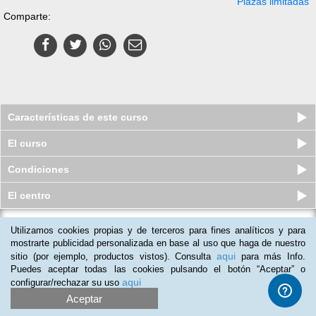
Plazas limitadas
Comparte:
Características de este curso
El curso
Condiciones
El centro
Utilizamos cookies propias y de terceros para fines analíticos y para
Curso online de Promotor en Punto
de Ventas
mostrarte publicidad personalizada en base al uso que haga de nuestro
aqui
sitio (por ejemplo, productos vistos). Consulta
para más Info.
Plazas agotadas
$
35
usd
$
90
usd
Puedes aceptar todas las cookies pulsando el botón “Aceptar” o
aqui
configurar/rechazar su uso
Aceptar