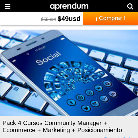
$
49
usd
¡ Comprar !
$
55
usd
Pack 4 Cursos Community Manager +
Ecommerce + Marketing + Posicionamiento