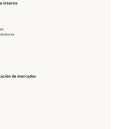
 e interno
res
petidores
ntación de mercados