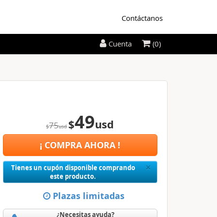
Contáctanos
(0)
Cuenta
49
$
usd
75
$
usd
¡ COMPRA AHORA !
Close
×
Tienes un cupón disponible comprando
este producto.
Plazas limitadas
¿Necesitas ayuda?