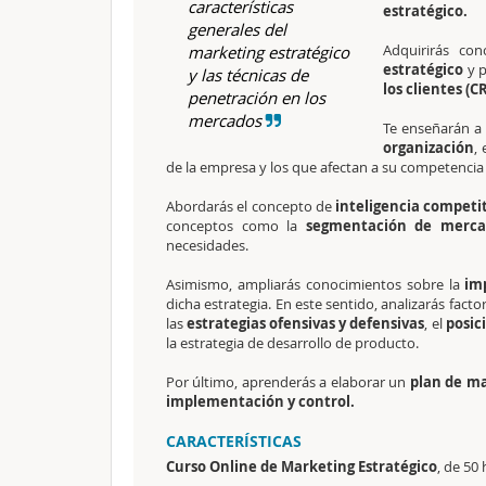
características
estratégico.
generales del
Adquirirás co
marketing estratégico
estratégico
y p
y las técnicas de
los clientes (C
penetración en los
mercados
Te enseñarán a 
organización
,
de la empresa y los que afectan a su competencia e
Abordarás el concepto de
inteligencia competi
conceptos como la
segmentación de merc
necesidades.
Asimismo, ampliarás conocimientos sobre la
imp
dicha estrategia. En este sentido, analizarás fact
las
estrategias ofensivas y defensivas
, el
posic
la estrategia de desarrollo de producto.
Por último, aprenderás a elaborar un
plan de ma
implementación y control.
CARACTERÍSTICAS
Curso Online de Marketing Estratégico
, de 50