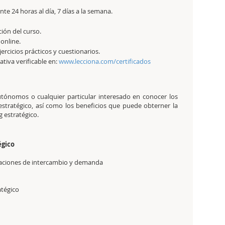
e 24 horas al día, 7 días a la semana.
ción del curso.
 online.
jercicios prácticos y cuestionarios.
tativa verificable en:
www.lecciona.com/certificados
autónomos o cualquier particular interesado en conocer los
estratégico, así como los beneficios que puede obterner la
 estratégico.
égico
relaciones de intercambio y demanda
atégico