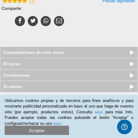
Plazas agotadas
(
1
)
Comparte:
Características de este curso
El curso
Condiciones
El centro
Utilizamos cookies propias y de terceros para fines analíticos y para
Nuestros clientes opinan:
mostrarte publicidad personalizada en base al uso que haga de nuestro
aqui
sitio (por ejemplo, productos vistos). Consulta
para más Info.
Beatriz Martin
(06-10-2019)
Puedes aceptar todas las cookies pulsando el botón “Aceptar” o
Curso muy interesante. Me a gustado mucho y lo recomendaría
aqui
configurar/rechazar su uso
a quien quiera empezar en videojuegos.
Aceptar