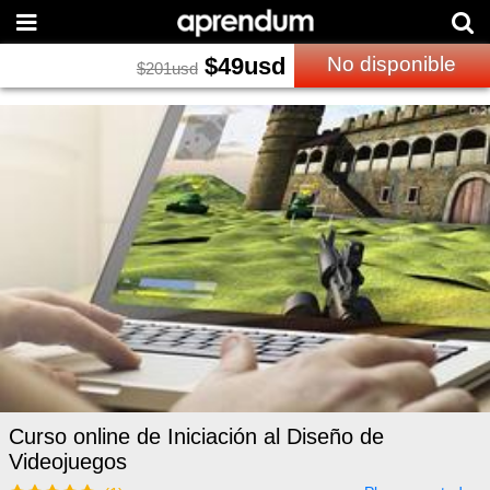
$
49
usd
No disponible
$
201
usd
Curso online de Iniciación al Diseño de
Videojuegos