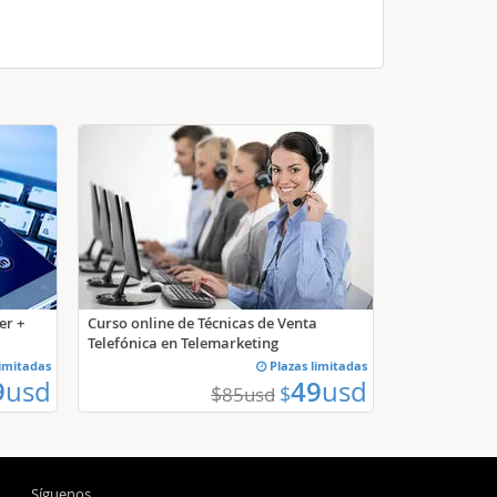
er +
Curso online de Técnicas de Venta
Telefónica en Telemarketing
limitadas
Plazas limitadas
9
usd
49
usd
$
$
85
usd
Síguenos