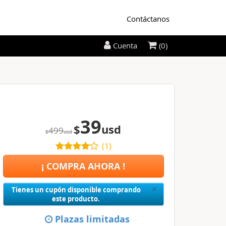
Contáctanos
(0)
Cuenta
39
$
usd
499
$
usd
(
1
)
¡ COMPRA AHORA !
Close
×
Tienes un cupón disponible comprando
este producto.
Plazas limitadas