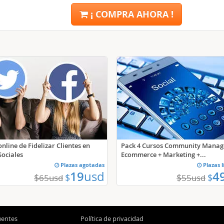
¡ COMPRA AHORA !
nline de Fidelizar Clientes en
Pack 4 Cursos Community Manag
Sociales
Ecommerce + Marketing +...
Plazas agotadas
Plazas 
19
usd
4
$
$
$
$
65
usd
55
usd
uentes
Política de privacidad