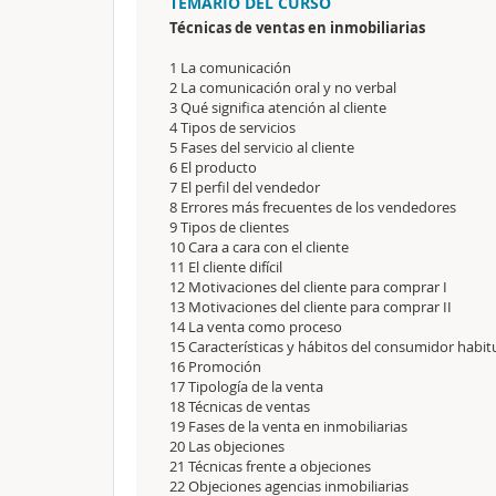
TEMARIO DEL CURSO
Técnicas de ventas en inmobiliarias
1 La comunicación
2 La comunicación oral y no verbal
3 Qué significa atención al cliente
4 Tipos de servicios
5 Fases del servicio al cliente
6 El producto
7 El perfil del vendedor
8 Errores más frecuentes de los vendedores
9 Tipos de clientes
10 Cara a cara con el cliente
11 El cliente difícil
12 Motivaciones del cliente para comprar I
13 Motivaciones del cliente para comprar II
14 La venta como proceso
15 Características y hábitos del consumidor habit
16 Promoción
17 Tipología de la venta
18 Técnicas de ventas
19 Fases de la venta en inmobiliarias
20 Las objeciones
21 Técnicas frente a objeciones
22 Objeciones agencias inmobiliarias