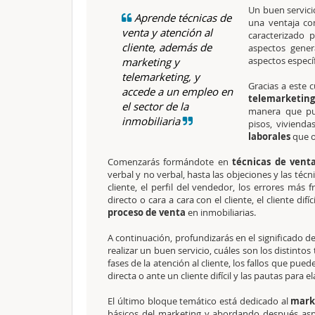
Un buen servici
Aprende técnicas de
una ventaja co
venta y atención al
caracterizado 
cliente, además de
aspectos gener
aspectos específ
marketing y
telemarketing, y
Gracias a este 
accede a un empleo en
telemarketing
el sector de la
manera que pu
inmobiliaria
pisos, vivienda
laborales
que o
Comenzarás formándote en
técnicas de venta
verbal y no verbal, hasta las objeciones y las técn
cliente, el perfil del vendedor, los errores más f
directo o cara a cara con el cliente, el cliente dif
proceso de venta
en inmobiliarias.
A continuación, profundizarás en el significado de
realizar un buen servicio, cuáles son los distintos 
fases de la atención al cliente, los fallos que pu
directa o ante un cliente difícil y las pautas para 
El último bloque temático está dedicado al
mark
básicos del marketing y abordando después aspe