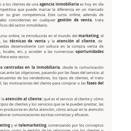
o a los clientes de una
agencia inmobiliaria
es hoy en día
mpetitiva que puede marcar la diferencia en un mercado
por su gran competencia. Este curso online, además de
ales coincidentes en cualquier
gestión de venta
, trata
icos del sector inmobiliario.
curso online, te introducirás en el mundo del
marketing
, el
, las
técnicas de venta
y la
atención al cliente
, de
edas desenvolverte con soltura en la compra venta de
s, locales, etc. y acceder a las numerosas
oportunidades
frece este sector.
s centradas en la inmobiliaria
, desde la comunicación
icas ante las objeciones, pasando por las fases del servicio al
recuentes de los vendedores, los tipos de clientes, el trato
ícil, las motivaciones del cliente para comprar o las
fases del
 la
atención al cliente:
qué es el servicio al cliente y cómo
tipos de clientes y los servicios que se le pueden prestar, las
eden producirse en dicha atención, cómo actuar en la atención
elaborar comunicaciones escritas correctas y eficaces.
eting
y el
telemarketing
, comenzando por los conceptos
ctos como la gestión de las relaciones con los clientes o