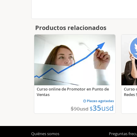
Productos relacionados
Curso online de Promotor en Punto de
Curso o
Ventas
Redes 
Plazas agotadas
35
usd
$
$
90
usd
Quiénes somos
Preguntas frec