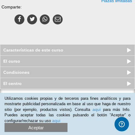
Plazas limitadas
Comparte:
Características de este curso
El curso
Condiciones
El centro
Utilizamos cookies propias y de terceros para fines analíticos y para
Curso online de Técnicas y
Procedimientos de Limpieza con
mostrarte publicidad personalizada en base al uso que haga de nuestro
Util...
aqui
sitio (por ejemplo, productos vistos). Consulta
para más Info.
Plazas limitadas
Puedes aceptar todas las cookies pulsando el botón “Aceptar” o
$
69
usd
$
85
usd
aqui
configurar/rechazar su uso
Aceptar