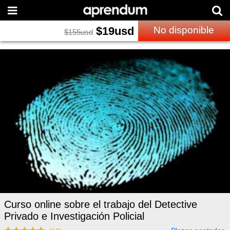
$
19
usd
No disponible
$
155
usd
Curso online sobre el trabajo del Detective
Privado e Investigación Policial