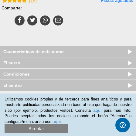
Plazas agotadas
(
18
)
Comparte:
Características de este curso
El curso
Condiciones
El centro
Utilizamos cookies propias y de terceros para fines analíticos y para
Nuestros clientes opinan:
mostrarte publicidad personalizada en base al uso que haga de nuestro
aqui
sitio (por ejemplo, productos vistos). Consulta
para más Info.
José Fenoy
(23-12-2019)
Puedes aceptar todas las cookies pulsando el botón “Aceptar” o
Para mis conocimientos
aqui
configurar/rechazar su uso
Aceptar
Hanner Mazuera
(03-10-2019)