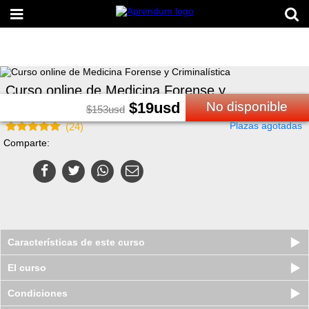
Curso online de Medicina Forense y
Criminalística
$
19
usd
No disponible
$
153
usd
Plazas agotadas
(
24
)
Comparte:
Características de este curso
El curso
Condiciones