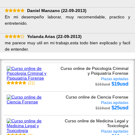
Daniel Manzano
(22-09-2013)
En mi desempeño laborar, muy recomendable, practico y
entretenido.
Yolanda Arias
(22-09-2013)
me parece muy util en mi trabajo,esta todo bien explicado y facil
de entender.
Curso online de Psicología Criminal
y Psiquiatría Forense
Plazas agotadas
$
19
usd
(
21
)
$
153
usd
Curso online de Ciencia Forense
Plazas agotadas
$
25
usd
$
110
usd
Curso online de Medicina Legal y
Toxicología
Plazas agotadas