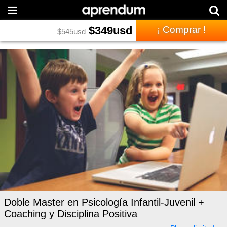
$
349
usd
¡ Comprar !
$
545
usd
Doble Master en Psicología Infantil-Juvenil +
Coaching y Disciplina Positiva