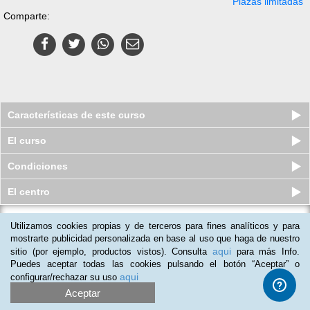
Plazas limitadas
Comparte:
Características de este curso
El curso
Condiciones
El centro
Utilizamos cookies propias y de terceros para fines analíticos y para
Curso Universitario de Psicología
Terapéutica y Conductual
mostrarte publicidad personalizada en base al uso que haga de nuestro
aqui
sitio (por ejemplo, productos vistos). Consulta
para más Info.
Plazas limitadas
$
101
usd
$
195
usd
Puedes aceptar todas las cookies pulsando el botón “Aceptar” o
aqui
configurar/rechazar su uso
Aceptar