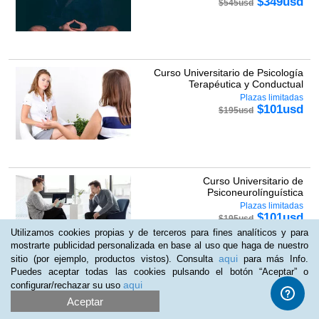
$
349
usd
$
545
usd
Curso Universitario de Psicología
Terapéutica y Conductual
Plazas limitadas
$
101
usd
$
195
usd
Curso Universitario de
Psiconeurolínguística
Plazas limitadas
$
101
usd
$
195
usd
Utilizamos cookies propias y de terceros para fines analíticos y para
mostrarte publicidad personalizada en base al uso que haga de nuestro
aqui
sitio (por ejemplo, productos vistos). Consulta
para más Info.
Puedes aceptar todas las cookies pulsando el botón “Aceptar” o
aqui
configurar/rechazar su uso
Doble Master en Psicología Infantil-
Juvenil + Coaching y Disci...
Aceptar
Plazas limitadas