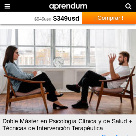
$
349
usd
¡ Comprar !
$
545
usd
Doble Máster en Psicología Clínica y de Salud +
Técnicas de Intervención Terapéutica