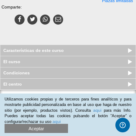
Plazas limitadas
Comparte:
Características de este curso
El curso
Condiciones
El centro
Utilizamos cookies propias y de terceros para fines analíticos y para
Máster online en Psicología
Terapéutica y Conductual
mostrarte publicidad personalizada en base al uso que haga de nuestro
aqui
sitio (por ejemplo, productos vistos). Consulta
para más Info.
Plazas limitadas
$
249
usd
$
495
usd
Puedes aceptar todas las cookies pulsando el botón “Aceptar” o
aqui
configurar/rechazar su uso
Aceptar