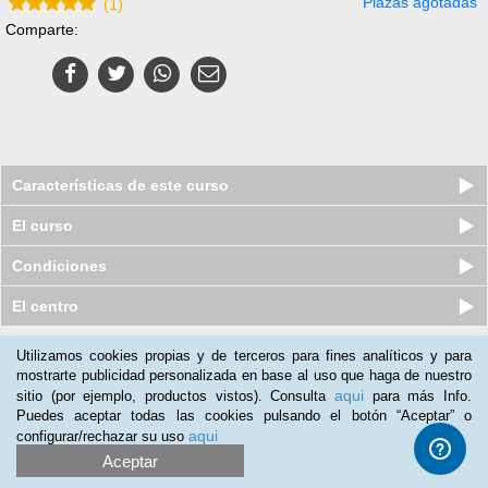
Plazas agotadas
(
1
)
Comparte:
Características de este curso
El curso
Condiciones
El centro
Utilizamos cookies propias y de terceros para fines analíticos y para
Nuestros clientes opinan:
mostrarte publicidad personalizada en base al uso que haga de nuestro
aqui
sitio (por ejemplo, productos vistos). Consulta
para más Info.
Soledad Mateos
(23-03-2021)
Puedes aceptar todas las cookies pulsando el botón “Aceptar” o
Se lo recomendaría a personas de mi entorno.
aqui
configurar/rechazar su uso
Aceptar