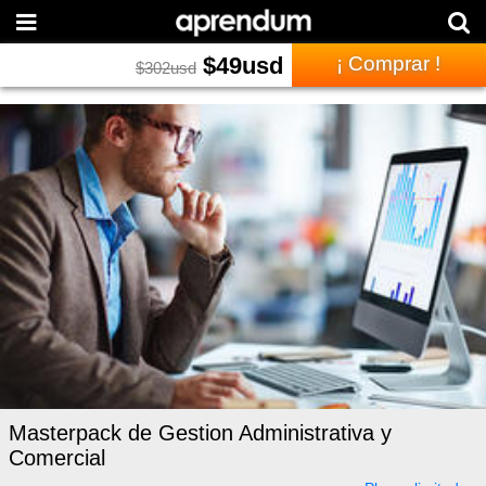
$
49
usd
¡ Comprar !
$
302
usd
Masterpack de Gestion Administrativa y
Comercial