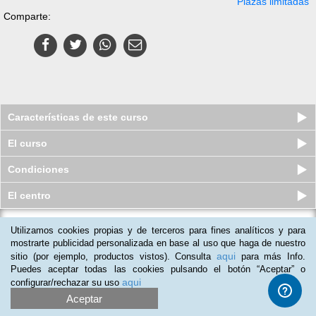
Plazas limitadas
Comparte:
Características de este curso
El curso
Condiciones
El centro
Utilizamos cookies propias y de terceros para fines analíticos y para
Curso online de Administrativo
Comercial
mostrarte publicidad personalizada en base al uso que haga de nuestro
aqui
sitio (por ejemplo, productos vistos). Consulta
para más Info.
Plazas limitadas
$
35
usd
$
45
usd
Puedes aceptar todas las cookies pulsando el botón “Aceptar” o
aqui
configurar/rechazar su uso
Aceptar