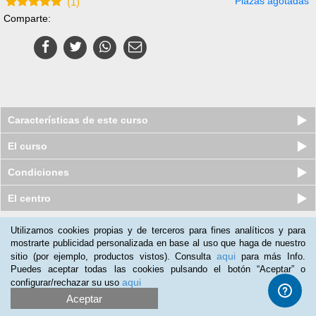
Plazas agotadas
(
1
)
Comparte:
Características de este curso
El curso
Condiciones
El centro
Utilizamos cookies propias y de terceros para fines analíticos y para
Nuestros clientes opinan:
mostrarte publicidad personalizada en base al uso que haga de nuestro
aqui
sitio (por ejemplo, productos vistos). Consulta
para más Info.
Rosalia Orgaz
(03-02-2015)
Puedes aceptar todas las cookies pulsando el botón “Aceptar” o
Inteligencia Emocional la calidad me ha parecido estupenda y se
aqui
configurar/rechazar su uso
lo recomendaria a todo el mundo en especial a los deportistas
Aceptar