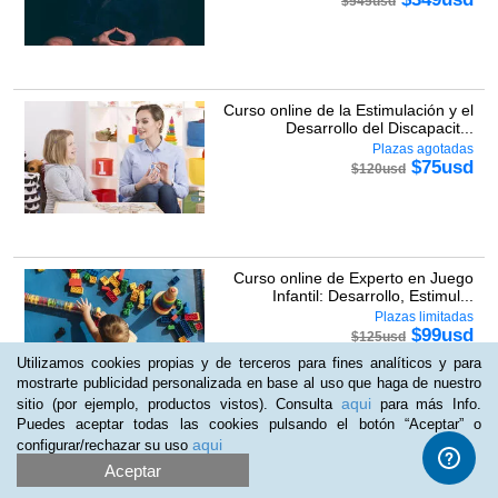
$
545
usd
Curso online de la Estimulación y el
Desarrollo del Discapacit...
Plazas agotadas
$
75
usd
$
120
usd
Curso online de Experto en Juego
Infantil: Desarrollo, Estimul...
Plazas limitadas
$
99
usd
$
125
usd
Utilizamos cookies propias y de terceros para fines analíticos y para
mostrarte publicidad personalizada en base al uso que haga de nuestro
aqui
sitio (por ejemplo, productos vistos). Consulta
para más Info.
Puedes aceptar todas las cookies pulsando el botón “Aceptar” o
aqui
configurar/rechazar su uso
Curso online de Psicomotricidad
Infantil Práctico
Aceptar
Plazas limitadas