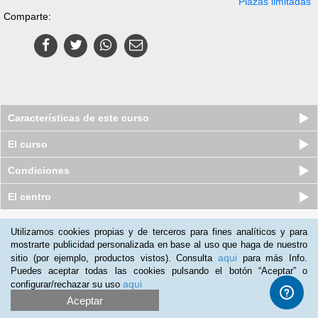
Plazas limitadas
Comparte:
Características de este curso
El curso
Condiciones
El centro
Quiénes somos
|
Preguntas frecuentes
|
Atención al Cliente
Utilizamos cookies propias y de terceros para fines analíticos y para
mostrarte publicidad personalizada en base al uso que haga de nuestro
Promociona tu negocio
|
Programa de Afiliación
aqui
sitio (por ejemplo, productos vistos). Consulta
para más Info.
2012-2026 Aprendum
Puedes aceptar todas las cookies pulsando el botón “Aceptar” o
LLámanos:
aqui
configurar/rechazar su uso
Aceptar