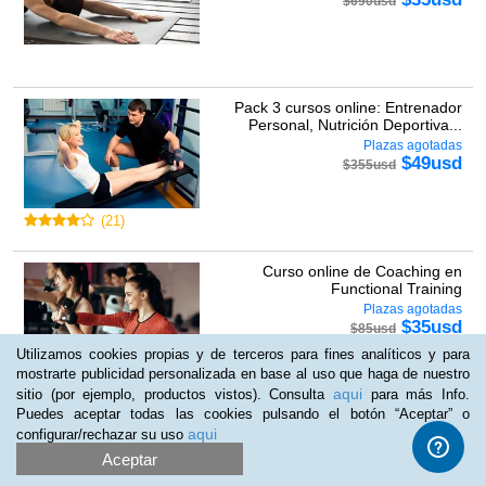
$
690
usd
Pack 3 cursos online: Entrenador
Personal, Nutrición Deportiva...
Plazas agotadas
$
49
usd
$
355
usd
(
21
)
Curso online de Coaching en
Functional Training
Plazas agotadas
$
35
usd
$
85
usd
Utilizamos cookies propias y de terceros para fines analíticos y para
mostrarte publicidad personalizada en base al uso que haga de nuestro
aqui
sitio (por ejemplo, productos vistos). Consulta
para más Info.
Puedes aceptar todas las cookies pulsando el botón “Aceptar” o
aqui
configurar/rechazar su uso
Pack de 4 cursos online Superior de
Entrenador Personal y Fitness
Aceptar
Plazas agotadas