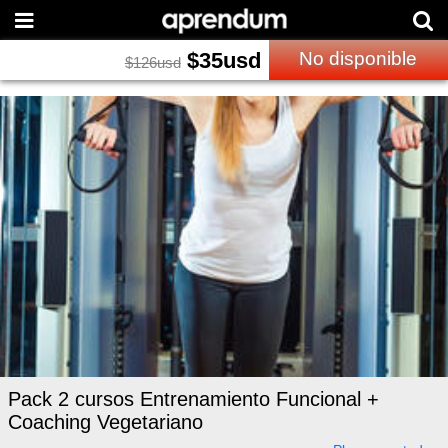
$
35
usd
No disponible
$
126
usd
Pack 2 cursos Entrenamiento Funcional +
Coaching Vegetariano