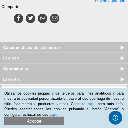
Plazas agotadas
Comparte:
Características de este curso
El curso
Condiciones
El centro
Utilizamos cookies propias y de terceros para fines analíticos y para
Curso online de Experto en Pilates y
Wellbeing
mostrarte publicidad personalizada en base al uso que haga de nuestro
aqui
sitio (por ejemplo, productos vistos). Consulta
para más Info.
Plazas agotadas
$
35
usd
$
690
usd
Puedes aceptar todas las cookies pulsando el botón “Aceptar” o
aqui
configurar/rechazar su uso
Aceptar