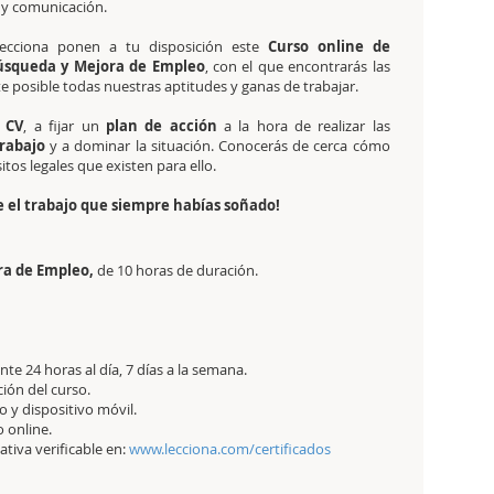
n y comunicación.
cciona ponen a tu disposición este
Curso online de
úsqueda y Mejora de Empleo
, con el que encontrarás las
e posible todas nuestras aptitudes y ganas de trabajar.
CV
, a fijar un
plan de acción
a la hora de realizar las
trabajo
y a dominar la situación. Conocerás de cerca cómo
sitos legales que existen para ello.
e el trabajo que siempre habías soñado!
ra de Empleo,
de 10 horas de duración.
e 24 horas al día, 7 días a la semana.
ción del curso.
 y dispositivo móvil.
 online.
tativa verificable en:
www.lecciona.com/certificados