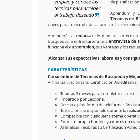
empleo y conoce las
de planificació
técnicas para acceder
Aprendum y Le
al trabajo deseado
Técnicas de B
claves para transmitir de la forma más convenient
Aprenderás a
redactar
de manera correcta tu
búsquedas, a enfrentarte a una
entrevista de 
funciona el
autoempleo
, sus ventajas y los requi
¡
Alcanza tus expectativas laborales y consigu
CARACTERÍSTICAS
Curso online de Técnicas de Búsqueda y Mejo
Al finalizar, recibirás tu Certificación Acreditativa.
Tendrás 3 meses para completar el curso.
Impartido por Lecciona.
Acceso a plataforma de teleformación durant
Tutoría online disponible durante la realiza
Compatible con cualquier sistema operativo
Ponte tu propio horario, ya que es un curso
Al finalizar, recibirás tu Certificación Acredi