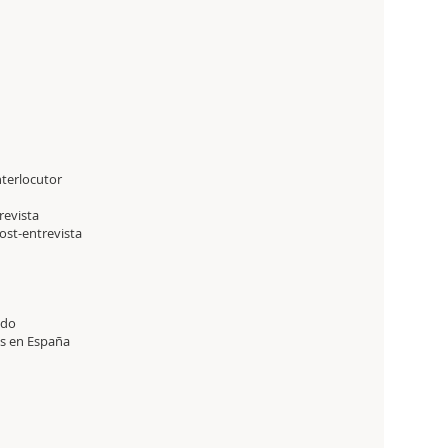
terlocutor
revista
ost-entrevista
ado
s en España