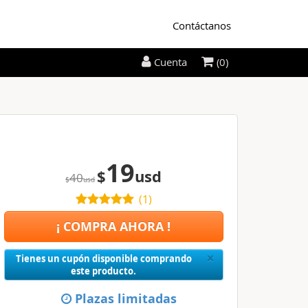
Contáctanos
(0)
Cuenta
19
$
usd
40
$
usd
(
1
)
¡ COMPRA AHORA !
Close
×
Tienes un cupón disponible comprando
este producto.
Plazas limitadas