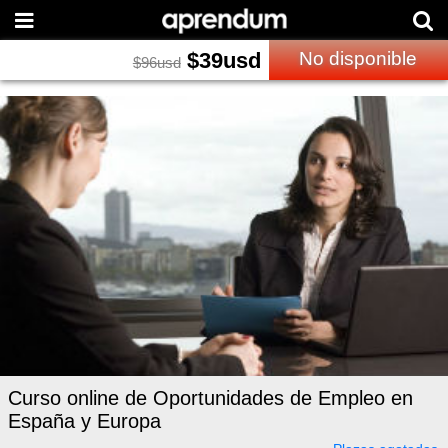
$
39
usd
No disponible
$
96
usd
Curso online de Oportunidades de Empleo en
España y Europa