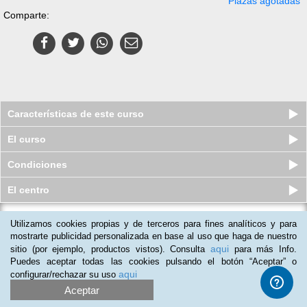
Plazas agotadas
Comparte:
Características de este curso
El curso
Condiciones
El centro
Curso Online de Mantenimiento
Utilizamos cookies propias y de terceros para fines analíticos y para
General de Edificios y Viviendas
mostrarte publicidad personalizada en base al uso que haga de nuestro
aqui
Plazas limitadas
sitio (por ejemplo, productos vistos). Consulta
para más Info.
$
79
usd
$
145
usd
Puedes aceptar todas las cookies pulsando el botón “Aceptar” o
aqui
configurar/rechazar su uso
Aceptar
(
4
)