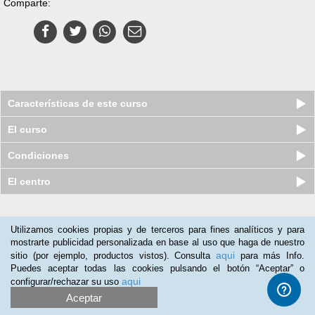
Comparte:
Características de este curso
El curso
Condiciones
El centro
Nuestros clientes opinan:
Utilizamos cookies propias y de terceros para fines analíticos y para
mostrarte publicidad personalizada en base al uso que haga de nuestro
Marcelo Zorrilla
(09-10-2013)
aqui
sitio (por ejemplo, productos vistos). Consulta
para más Info.
Me resulta sencillo el aprendizaje; el material es muy didáctico.
Puedes aceptar todas las cookies pulsando el botón “Aceptar” o
aqui
configurar/rechazar su uso
Susana Delgado
(11-09-2013)
Aceptar
Buscaba aprender a manejar Illustrator CS5 y el curso me está