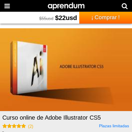
$
22
usd
¡ Comprar !
$
55
usd
Curso online de Adobe Illustrator CS5
Plazas limitadas
(
2
)