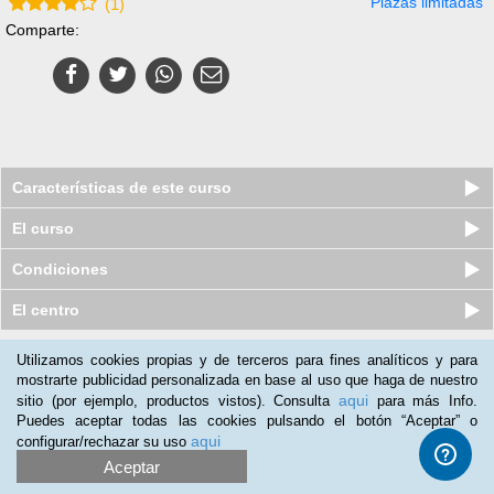
Plazas limitadas
(
1
)
Comparte:
Características de este curso
El curso
Condiciones
El centro
Utilizamos cookies propias y de terceros para fines analíticos y para
Nuestros clientes opinan:
mostrarte publicidad personalizada en base al uso que haga de nuestro
aqui
sitio (por ejemplo, productos vistos). Consulta
para más Info.
Angel Valero
(14-02-2019)
Puedes aceptar todas las cookies pulsando el botón “Aceptar” o
Soy escritor y utilizo el programa exhaustivamente, por lo que
aqui
configurar/rechazar su uso
todo lo que me ayude a manejarlo mejor lo aceptaré
Aceptar
gustosamente.