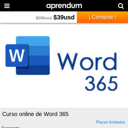
$
39
usd
¡ Comprar !
$
690
usd
Curso online de Word 365
Plazas limitadas
Comparte: