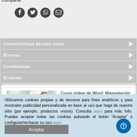
Características de este curso
El curso
Condiciones
El centro
Curso online de Word: Maquetación
Profesional de Proyectos
Utilizamos cookies propias y de terceros para fines analíticos y para
Plazas limitadas
mostrarte publicidad personalizada en base al uso que haga de nuestro
$
55
usd
$
65
usd
aqui
sitio (por ejemplo, productos vistos). Consulta
para más Info.
Puedes aceptar todas las cookies pulsando el botón “Aceptar” o
aqui
configurar/rechazar su uso
Aceptar