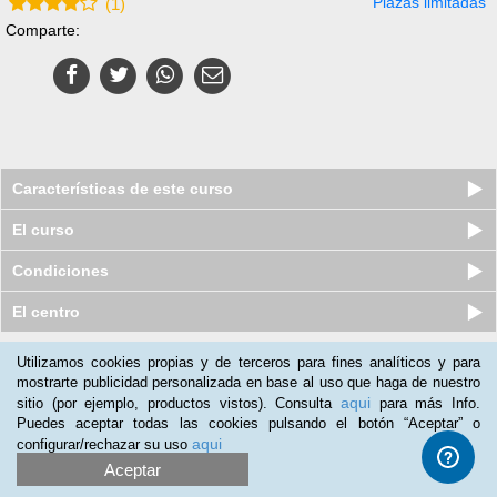
Plazas limitadas
(
1
)
Comparte:
Características de este curso
El curso
Condiciones
El centro
Utilizamos cookies propias y de terceros para fines analíticos y para
Nuestros clientes opinan:
mostrarte publicidad personalizada en base al uso que haga de nuestro
aqui
sitio (por ejemplo, productos vistos). Consulta
para más Info.
Jesús
(24-06-2018)
Puedes aceptar todas las cookies pulsando el botón “Aceptar” o
Lo utilizo para mi día a día como agente de seguros.Se lo
aqui
configurar/rechazar su uso
recomendaría a otros agentes.
Aceptar