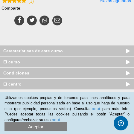
Plazas agotadas
(
3
)
Comparte:
Características de este curso
El curso
Condiciones
El centro
Utilizamos cookies propias y de terceros para fines analíticos y para
Nuestros clientes opinan:
mostrarte publicidad personalizada en base al uso que haga de nuestro
aqui
sitio (por ejemplo, productos vistos). Consulta
para más Info.
María Calvo
(28-09-2018)
Puedes aceptar todas las cookies pulsando el botón “Aceptar” o
Se ve bastante completo y bien estructurado! Lo recomiendo!
aqui
configurar/rechazar su uso
Aceptar
Rocio Taillefer
(26-06-2016)