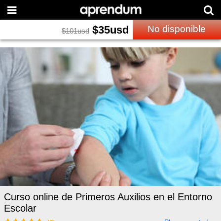
$
35
usd
No disponible
$
101
usd
Curso online de Primeros Auxilios en el Entorno
Escolar