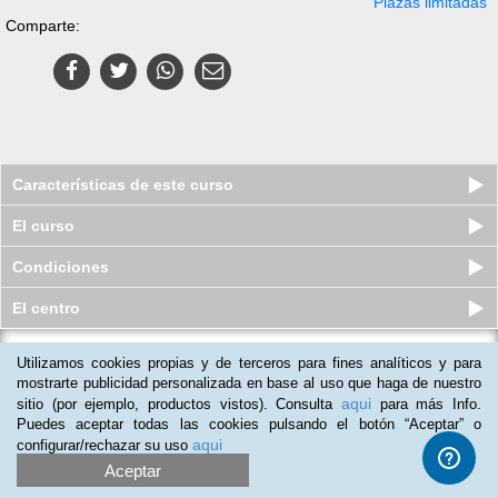
Plazas limitadas
Comparte:
Características de este curso
El curso
Condiciones
El centro
Utilizamos cookies propias y de terceros para fines analíticos y para
Curso online de Gestión del
Compromiso de los Empleados
mostrarte publicidad personalizada en base al uso que haga de nuestro
aqui
sitio (por ejemplo, productos vistos). Consulta
para más Info.
Plazas limitadas
$
45
usd
$
55
usd
Puedes aceptar todas las cookies pulsando el botón “Aceptar” o
aqui
configurar/rechazar su uso
Aceptar