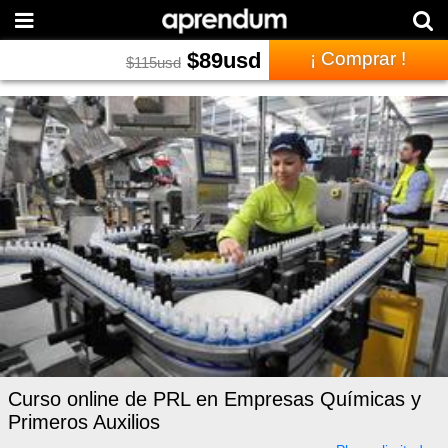
$
89
usd
¡ Comprar !
$
115
usd
Curso online de PRL en Empresas Químicas y
Primeros Auxilios