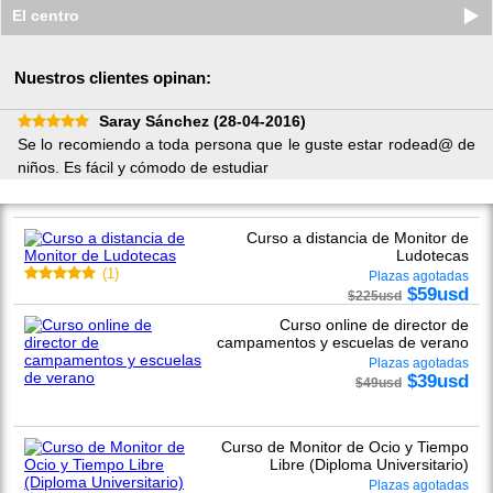
El centro
Nuestros clientes opinan:
Saray Sánchez
(28-04-2016)
Se lo recomiendo a toda persona que le guste estar rodead@ de
niños. Es fácil y cómodo de estudiar
Curso a distancia de Monitor de
Ludotecas
(
1
)
Plazas agotadas
$
59
usd
$
225
usd
Curso online de director de
campamentos y escuelas de verano
Plazas agotadas
$
39
usd
$
49
usd
Curso de Monitor de Ocio y Tiempo
Libre (Diploma Universitario)
Plazas agotadas