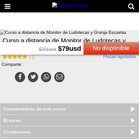
Curso a distancia de Monitor de Ludotecas y
Granja Escuelas
$
79
usd
No disponible
$
201
usd
Plazas agotadas
(
1
)
Comparte:
Características de este curso
El curso
Condiciones