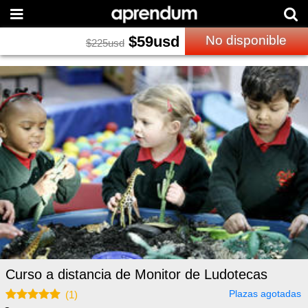
$
59
usd
No disponible
$
225
usd
Curso a distancia de Monitor de Ludotecas
Plazas agotadas
(
1
)