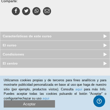
Comparte:
Características de este curso
El curso
Condiciones
El centro
Nuestros clientes opinan:
Utilizamos cookies propias y de terceros para fines analíticos y para
mostrarte publicidad personalizada en base al uso que haga de nuestro
Maria Sanchez
(08-06-2017)
aqui
sitio (por ejemplo, productos vistos). Consulta
para más Info.
es bueno el contenido de la formación
Puedes aceptar todas las cookies pulsando el botón “Aceptar” o
aqui
configurar/rechazar su uso
Aceptar
Curso online de Animación a la