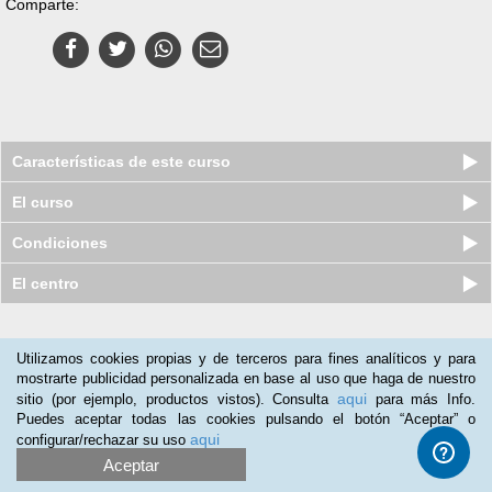
Comparte:
Características de este curso
El curso
Condiciones
El centro
Nuestros clientes opinan:
Utilizamos cookies propias y de terceros para fines analíticos y para
mostrarte publicidad personalizada en base al uso que haga de nuestro
Francisco Leon
(04-07-2018)
aqui
sitio (por ejemplo, productos vistos). Consulta
para más Info.
Es bueno
Puedes aceptar todas las cookies pulsando el botón “Aceptar” o
aqui
configurar/rechazar su uso
Aceptar
Pack Superior de 6 Cursos online De