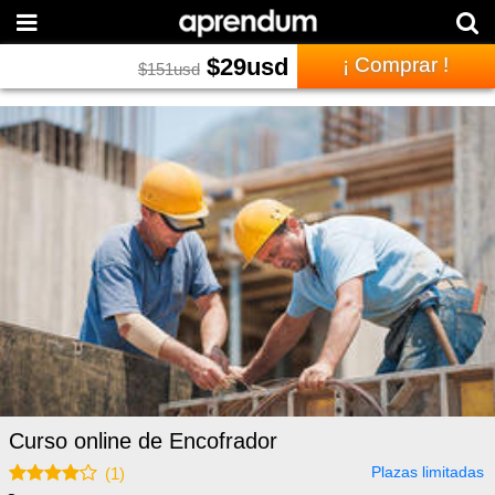
$
29
usd
¡ Comprar !
$
151
usd
Curso online de Encofrador
Plazas limitadas
(
1
)