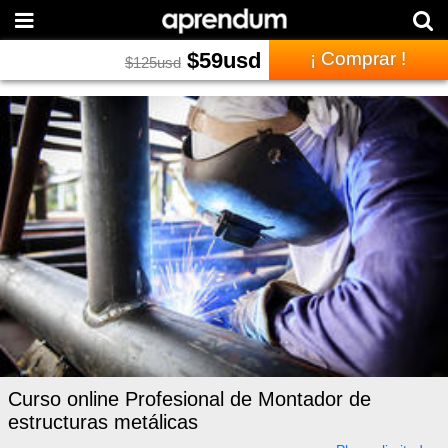
$
59
usd
¡ Comprar !
$
125
usd
Curso online Profesional de Montador de
estructuras metálicas