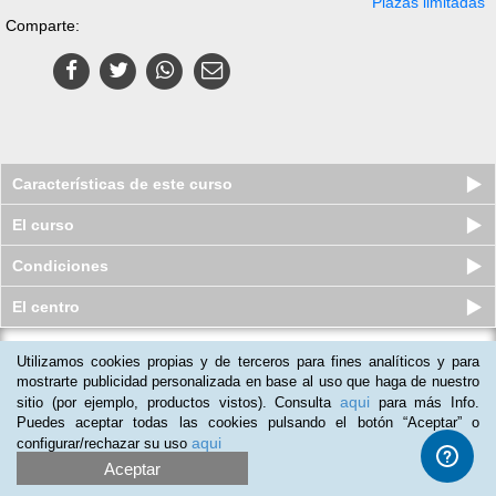
Plazas limitadas
Comparte:
Características de este curso
El curso
Condiciones
El centro
Utilizamos cookies propias y de terceros para fines analíticos y para
Curso online de Montaje y Puesta en
Marcha de Bienes de Equipo...
mostrarte publicidad personalizada en base al uso que haga de nuestro
aqui
sitio (por ejemplo, productos vistos). Consulta
para más Info.
Plazas limitadas
$
79
usd
$
190
usd
Puedes aceptar todas las cookies pulsando el botón “Aceptar” o
aqui
configurar/rechazar su uso
Aceptar