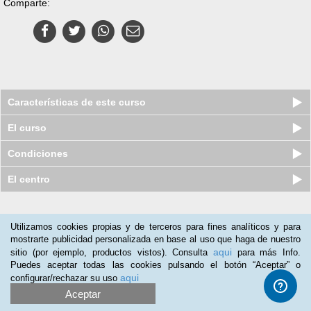
Comparte:
Características de este curso
El curso
Condiciones
El centro
Nuestros clientes opinan:
Utilizamos cookies propias y de terceros para fines analíticos y para
mostrarte publicidad personalizada en base al uso que haga de nuestro
Carmen Domingo
(29-06-2018)
aqui
sitio (por ejemplo, productos vistos). Consulta
para más Info.
Con el material que contiene y consultando en
Puedes aceptar todas las cookies pulsando el botón “Aceptar” o
internet.Recomendado para conocer los temas y tener una visión
aqui
configurar/rechazar su uso
global completa.
Aceptar