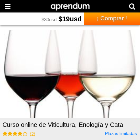
$
19
usd
¡ Comprar !
$
30
usd
Curso online de Viticultura, Enología y Cata
Plazas limitadas
(
2
)