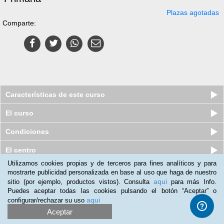
Plazas agotadas
Comparte:
Características de este curso
El curso
Condiciones
El centro
Utilizamos cookies propias y de terceros para fines analíticos y para
mostrarte publicidad personalizada en base al uso que haga de nuestro
Curso online de Necesidades
aqui
sitio (por ejemplo, productos vistos). Consulta
para más Info.
Educativas Especiales
Puedes aceptar todas las cookies pulsando el botón “Aceptar” o
Plazas agotadas
$
25
usd
aqui
configurar/rechazar su uso
$
135
usd
Aceptar