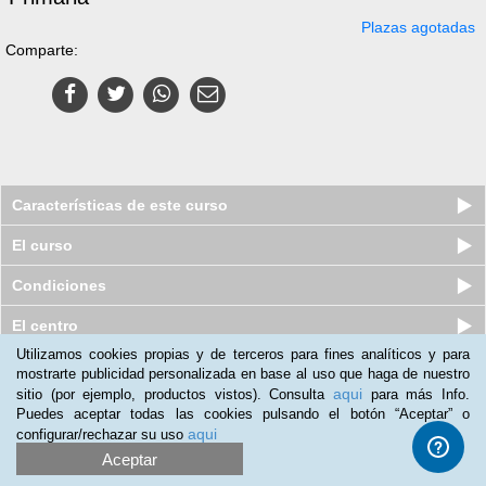
Plazas agotadas
Comparte:
Características de este curso
El curso
Condiciones
El centro
Utilizamos cookies propias y de terceros para fines analíticos y para
mostrarte publicidad personalizada en base al uso que haga de nuestro
Curso online de Necesidades
aqui
sitio (por ejemplo, productos vistos). Consulta
para más Info.
Educativas Especiales
Puedes aceptar todas las cookies pulsando el botón “Aceptar” o
Plazas agotadas
$
25
usd
aqui
configurar/rechazar su uso
$
135
usd
Aceptar