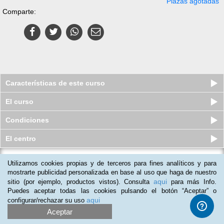
Plazas agotadas
Comparte:
Características de este curso
El curso
Condiciones
El centro
Utilizamos cookies propias y de terceros para fines analíticos y para
Curso online de Necesidades
Educativas Especiales
mostrarte publicidad personalizada en base al uso que haga de nuestro
aqui
sitio (por ejemplo, productos vistos). Consulta
para más Info.
Plazas agotadas
$
25
usd
$
135
usd
Puedes aceptar todas las cookies pulsando el botón “Aceptar” o
aqui
configurar/rechazar su uso
Aceptar