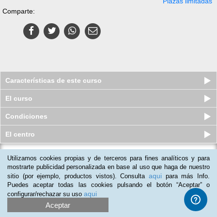
Plazas limitadas
Comparte:
Características de este curso
El curso
Condiciones
El centro
Utilizamos cookies propias y de terceros para fines analíticos y para
Curso online de Implantación de la
Protección de Datos según e...
mostrarte publicidad personalizada en base al uso que haga de nuestro
aqui
sitio (por ejemplo, productos vistos). Consulta
para más Info.
Plazas limitadas
$
49
usd
$
65
usd
Puedes aceptar todas las cookies pulsando el botón “Aceptar” o
aqui
configurar/rechazar su uso
Aceptar