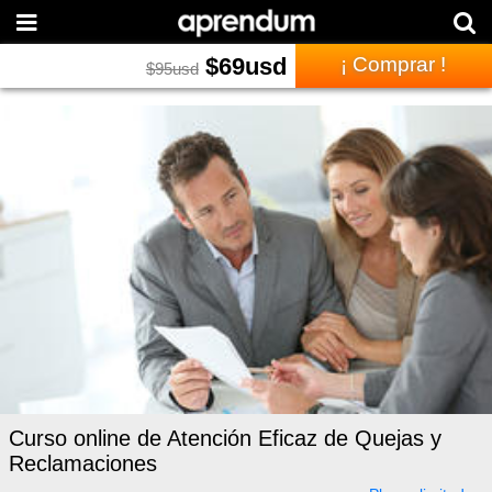
$
69
usd
¡ Comprar !
$
95
usd
Curso online de Atención Eficaz de Quejas y
Reclamaciones