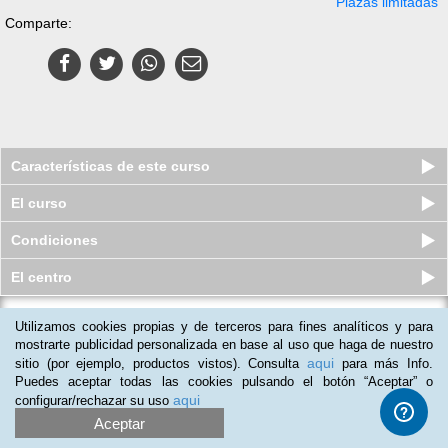
Plazas limitadas
Comparte:
Características de este curso
El curso
Condiciones
El centro
Utilizamos cookies propias y de terceros para fines analíticos y para
Curso online de Monta y Configura
tu propia Impresora 3D
mostrarte publicidad personalizada en base al uso que haga de nuestro
aqui
sitio (por ejemplo, productos vistos). Consulta
para más Info.
Plazas limitadas
$
69
usd
$
75
usd
Puedes aceptar todas las cookies pulsando el botón “Aceptar” o
aqui
configurar/rechazar su uso
Aceptar