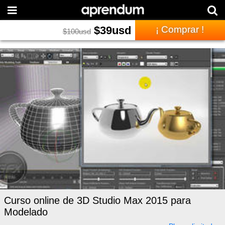
$
39
usd
¡ Comprar !
$
100
usd
Curso online de 3D Studio Max 2015 para
Modelado