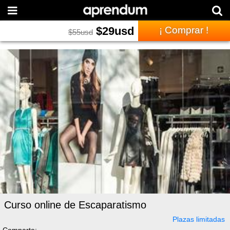
$
29
usd
¡ Comprar !
$
55
usd
Curso online de Escaparatismo
Plazas limitadas
Comparte: