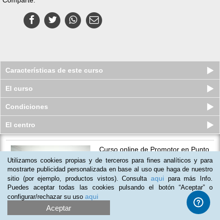
Características de este curso
El curso
Condiciones
El centro
Curso online de Promotor en Punto
de Ventas
Utilizamos cookies propias y de terceros para fines analíticos y para
Plazas agotadas
mostrarte publicidad personalizada en base al uso que haga de nuestro
$
35
usd
$
90
usd
aqui
sitio (por ejemplo, productos vistos). Consulta
para más Info.
Puedes aceptar todas las cookies pulsando el botón “Aceptar” o
aqui
configurar/rechazar su uso
Aceptar