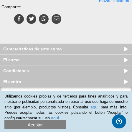
Plazas limitadas
Comparte:
Características de este curso
El curso
Condiciones
El centro
Utilizamos cookies propias y de terceros para fines analíticos y para
Curso online de Promotor en Punto
de Ventas
mostrarte publicidad personalizada en base al uso que haga de nuestro
aqui
sitio (por ejemplo, productos vistos). Consulta
para más Info.
Plazas agotadas
$
35
usd
$
90
usd
Puedes aceptar todas las cookies pulsando el botón “Aceptar” o
aqui
configurar/rechazar su uso
Aceptar