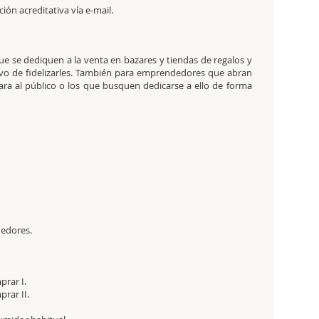
ación acreditativa vía e-mail.
que se dediquen a la venta en bazares y tiendas de regalos y
tivo de fidelizarles. También para emprendedores que abran
ra al público o los que busquen dedicarse a ello de forma
.
ndedores.
mprar I.
mprar II.