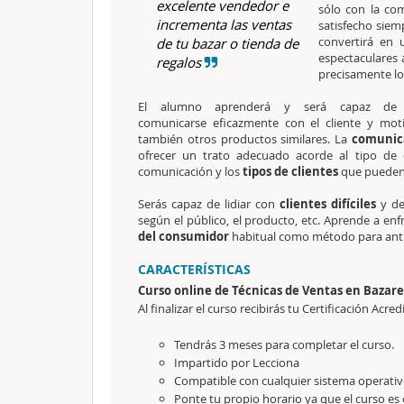
excelente vendedor e
sólo con la co
incrementa las ventas
satisfecho siem
convertirá en
de tu bazar o tienda de
espectaculares 
regalos
precisamente lo
El alumno aprenderá y será capaz de
comunicarse eficazmente con el cliente y mo
también otros productos similares. La
comunic
ofrecer un trato adecuado acorde al tipo de c
comunicación y los
tipos de clientes
que pueden
Serás capaz de lidiar con
clientes difíciles
y de
según el público, el producto, etc. Aprende a enf
del consumidor
habitual como método para antic
CARACTERÍSTICAS
Curso online de Técnicas de Ventas en Bazare
Al finalizar el curso recibirás tu Certificación Acred
Tendrás 3 meses para completar el curso.
Impartido por Lecciona
Compatible con cualquier sistema operativo
Ponte tu propio horario ya que el curso es 