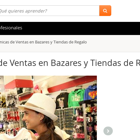
fesionales
nicas de Ventas en Bazares y Tiendas de Regalo
 y Salud
Hostelería y Turismo
tica
Marketing y Comunicación
de Ventas en Bazares y Tiendas de 
s
Acceso Laboral
stración de Empresas
Finanzas
s y Ocio
Belleza y Moda
ión
Comercial y Ventas
emáticas
Medio Ambiente