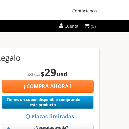
Contáctanos
(0)
Cuenta
Regalo
29
$
usd
80
$
usd
¡ COMPRA AHORA !
Close
×
Tienes un cupón disponible comprando
este producto.
Plazas limitadas
¿Necesitas ayuda?