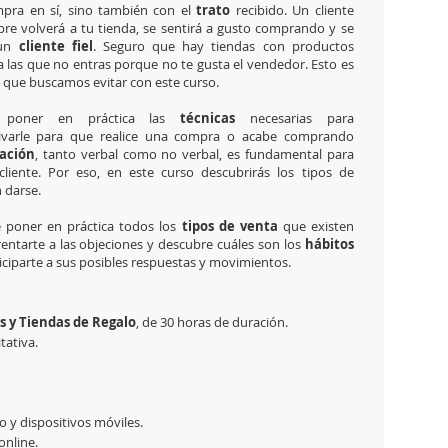
mpra en sí, sino también con el
trato
recibido. Un cliente
pre volverá a tu tienda, se sentirá a gusto comprando y se
 un
cliente fiel
. Seguro que hay tiendas con productos
a las que no entras porque no te gusta el vendedor. Esto es
 que buscamos evitar con este curso.
 poner en práctica las
técnicas
necesarias para
tivarle para que realice una compra o acabe comprando
ación
, tanto verbal como no verbal, es fundamental para
liente. Por eso, en este curso descubrirás los tipos de
 darse.
 poner en práctica todos los
tipos de venta
que existen
rentarte a las objeciones y descubre cuáles son los
hábitos
iparte a sus posibles respuestas y movimientos.
s y Tiendas de Regalo
, de 30 horas de duración.
itativa.
 y dispositivos móviles.
online.