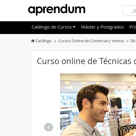
Catálogo
de
Cursos
Máster y Postgrados
Pro
Catálogo
Cursos Online de Comercial y Ventas
Téc
TODOS
Sanidad
OFERTAS DESTACADAS
Informá
Curso online de Técnicas 
CURSOS MÁS VALORADOS
Idioma
NOVEDADES DE NUESTRO CATÁLOGO
Admini
Deporte
Educac
Otras T