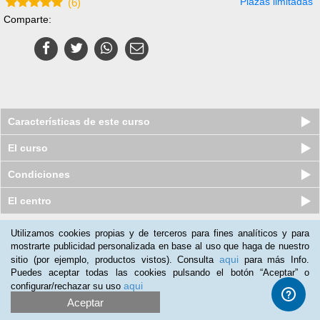
Plazas limitadas
(
6
)
Comparte:
Características de este curso
El curso
Condiciones
El centro
Utilizamos cookies propias y de terceros para fines analíticos y para
Nuestros clientes opinan:
mostrarte publicidad personalizada en base al uso que haga de nuestro
aqui
sitio (por ejemplo, productos vistos). Consulta
para más Info.
Maria Toledo
(21-10-2019)
Puedes aceptar todas las cookies pulsando el botón “Aceptar” o
Excelente, supero mis espectativas
aqui
configurar/rechazar su uso
Aceptar
Ruth Chanza
(18-08-2019)