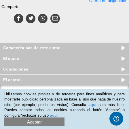
Oferta no disponible
Comparte:
Características de este curso
El curso
Condiciones
El centro
Utilizamos cookies propias y de terceros para fines analíticos y para
Curso online de Marketing
estratégico y posicionamiento de
mostrarte publicidad personalizada en base al uso que haga de nuestro
marca
aqui
sitio (por ejemplo, productos vistos). Consulta
para más Info.
Plazas agotadas
Puedes aceptar todas las cookies pulsando el botón “Aceptar” o
$
39
usd
$
110
usd
aqui
configurar/rechazar su uso
Aceptar