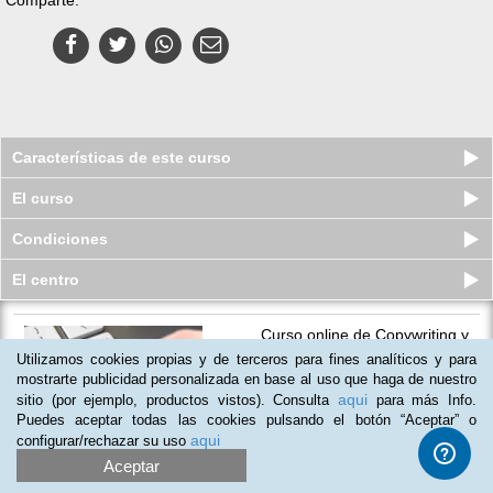
Características de este curso
El curso
Condiciones
El centro
Curso online de Copywriting y
Programación Neurolingüística
Utilizamos cookies propias y de terceros para fines analíticos y para
(PNL)
mostrarte publicidad personalizada en base al uso que haga de nuestro
Plazas limitadas
aqui
sitio (por ejemplo, productos vistos). Consulta
para más Info.
$
35
usd
$
45
usd
Puedes aceptar todas las cookies pulsando el botón “Aceptar” o
aqui
configurar/rechazar su uso
Aceptar