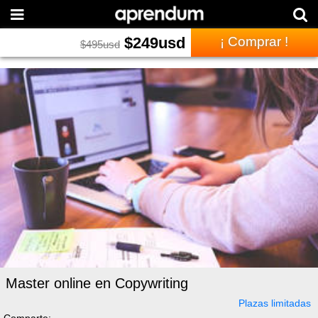
$
249
usd
¡ Comprar !
$
495
usd
Master online en Copywriting
Plazas limitadas
Comparte: