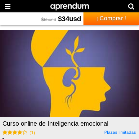
$
34
usd
¡ Comprar !
$
65
usd
Curso online de Inteligencia emocional
Plazas limitadas
(
1
)