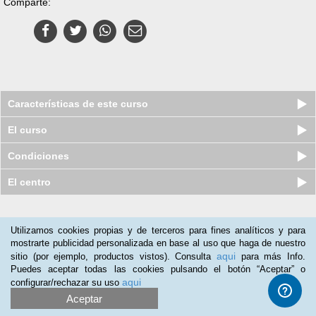
Comparte:
Características de este curso
El curso
Condiciones
El centro
Nuestros clientes opinan:
Utilizamos cookies propias y de terceros para fines analíticos y para
mostrarte publicidad personalizada en base al uso que haga de nuestro
Teresa Batista
(28-11-2015)
aqui
sitio (por ejemplo, productos vistos). Consulta
para más Info.
Recomendaría el curso a quienes se interesan en temas de
Puedes aceptar todas las cookies pulsando el botón “Aceptar” o
psicología para poder manejarlo no sólo personalmente sino
aqui
configurar/rechazar su uso
incluso con pacientes.
Aceptar